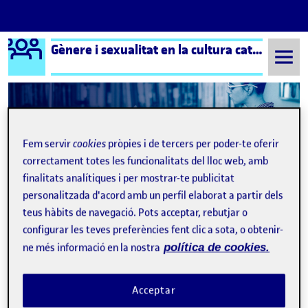
Logo Ágora
Gènere i sexualitat en la cultura catalana
Saltar al contingut
Semestre 20211 - Aula 1
Benvinguts i benvingudes!
Fem servir
cookies
pròpies i de tercers per poder-te oferir
correctament totes les funcionalitats del lloc web, amb
Navegació d'entrades
: Pri
Següent
finalitats analítiques i per mostrar-te publicitat
personalitzada d'acord amb un perfil elaborat a partir dels
teus hàbits de navegació. Pots acceptar, rebutjar o
configurar les teves preferències fent clic a sota, o obtenir-
ne més informació en la nostra
política de cookies.
Acceptar
Publicat per