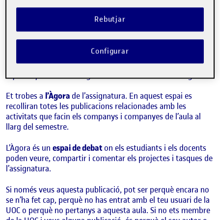
Benvinguts i benvingudes!
Publicat per
Quelic Berga Carreras
Rebutjar
Visibilitat:
Data de publicació
8 setembre, 2021 11:10 pm
Públic
-
8 Set. 2021
Configurar
Hola!
Aquesta publicació s’ha generat automàticament a l’Àgora.
Et trobes a
l’Àgora
de l’assignatura. En aquest espai es
recolliran totes les publicacions relacionades amb les
activitats que facin els companys i companyes de l’aula al
llarg del semestre.
L’Àgora és un
espai de debat
on els estudiants i els docents
poden veure, compartir i comentar els projectes i tasques de
l’assignatura.
Si només veus aquesta publicació, pot ser perquè encara no
se n’ha fet cap, perquè no has entrat amb el teu usuari de la
UOC o perquè no pertanys a aquesta aula. Si no ets membre