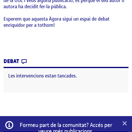
de la UOC i veus alguna publicació, és perquè el seu autor o
autora ha decidit fer-la pública.
Esperem que aquesta Àgora sigui un espai de debat
enriquidor per a tothom!
CONTRIBUTION
0
EL BENVINGUTS I BENVINGUDES!
DEBAT
Les intervencions estan tancades.
×
Informació
Formeu part de la comunitat? Accés per
veure més publicacions.